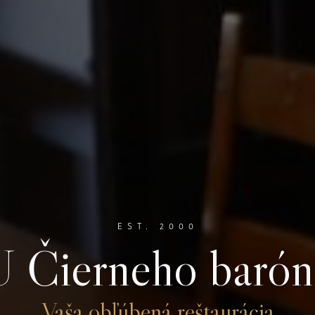
EST. 2000
U Čierneho barón
Vaša obľúbená reštaurácia